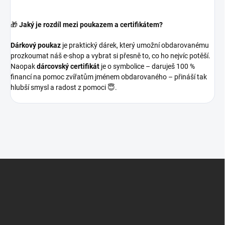
🎁
Jaký je rozdíl mezi poukazem a certifikátem?
Dárkový poukaz
je praktický dárek, který umožní obdarovanému
prozkoumat náš e-shop a vybrat si přesně to, co ho nejvíc potěší.
Naopak
dárcovský certifikát
je o symbolice – daruješ 100 %
financí na pomoc zvířatům jménem obdarovaného – přináší tak
hlubší smysl a radost z pomoci 😇.
Z
á
p
a
t
í