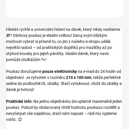
ZEPTAT SE
HLÍDAT
Hledáš rychlé a univerzální řešení na dárek, který nikdy nezklame
🎁? Dárkový poukaz je ideální volbou!
Daruj svým blízkým
možnost vybrat si přesně to, co jim z našeho e-shopu udělá
největší radost – od praktických doplňků pro mazlíčky až po
stylové kousky pro jejich páníčky. Ideální dárek, který navíc
pomůže útulkáčům 🐾!
Poukaz doručujeme
pouze elektronicky
na e-mail do 24 hodin od
objednání. Je vytvořen v rozměru
210 x 100 mm
, takže
perfektně
sedne
do podlouhlé DL obálky. Stačí vytisknout, vložit do obálky a
dárek je hotový!
Praktické info:
Na jednu objednávku lze uplatnit maximálně jeden
poukaz. Pokud by obdarovaný chtěl hodnotu poukazu rozdělit a
nevyčerpat vše najednou, stačí nám napsat – rádi mu vyjdeme
vstříc. 😊