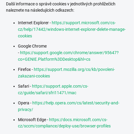
Další informace o správě cookies v jednotlivých prohlížečích
naleznete na následujících odkazech:
Internet Explorer -
https://support.microsoft.com/cs-
cz/help/17442/windows-internet-explorer-delete-manage-
cookies
Google Chrome
-
https://support.google.com/chrome/answer/95647?
co=GENIE.Platform%3DDesktop&hl=cs
Firefox -
https://support.mozilla.org/cs/kb/povoleni-
zakazani-cookies
Safari -
https://support.apple.com/cs-
cz/guide/safari/sfri11471/mac
Opera -
https://help.opera.com/cs/latest/security-and-
privacy/
Microsoft Edge -
https://docs.microsoft.com/cs-
cz/sccm/compliance/deploy-use/browser-profiles