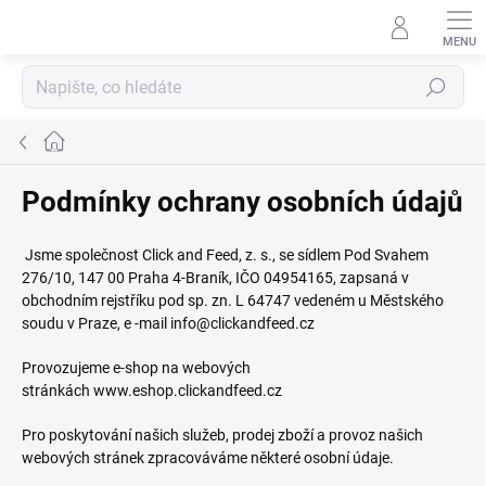
Přejít
na
obsah
Hledat
Domů
Podmínky ochrany osobních údajů
Jsme společnost Click and Feed, z. s., se sídlem Pod Svahem
276/10, 147 00 Praha 4-Braník, IČO 04954165, zapsaná v
obchodním rejstříku pod sp. zn. L 64747 vedeném u Městského
soudu v Praze,
e -mail info@clickandfeed.cz
Provozujeme e-shop na webových
stránkách www.eshop.clickandfeed.cz
Pro poskytování našich služeb, prodej zboží a provoz našich
webových stránek zpracováváme některé osobní údaje.