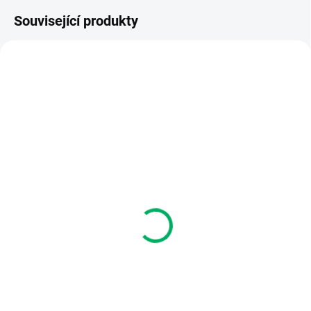
Související produkty
SKLADEM
SKLADEM
(>5 KS)
(1 KS)
Dřevěné březové
Pevná látková taška
samolepky
"jsem klikař" - natural
90 Kč
390 Kč