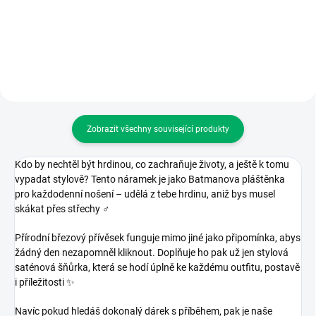
Do košíku
Do košíku
Zobrazit všechny související produkty
Kdo by nechtěl být hrdinou, co zachraňuje životy, a ještě k tomu
vypadat stylově? Tento náramek je jako Batmanova pláštěnka
pro každodenní nošení – udělá z tebe hrdinu, aniž bys musel
skákat přes střechy
‍♂️
Přírodní březový přívěsek funguje mimo jiné jako připomínka, abys
žádný den nezapomněl kliknout. Doplňuje ho pak už jen stylová
saténová šňůrka, která se hodí úplně ke každému outfitu, postavě
i příležitosti
✨
Navíc pokud hledáš dokonalý dárek s příběhem, pak je naše