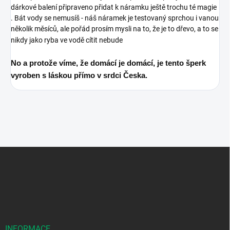
dárkové balení připraveno přidat k náramku ještě trochu té magie
.
Bát vody se nemusíš - náš náramek je testovaný sprchou i vanou
několik měsíců, ale pořád prosím mysli na to, že je to dřevo, a to se
nikdy jako ryba ve vodě cítit nebude
No a protože víme, že domácí je domácí, je tento šperk
vyroben s láskou přímo v srdci Česka.
Z
á
p
a
t
í
INFORMACE