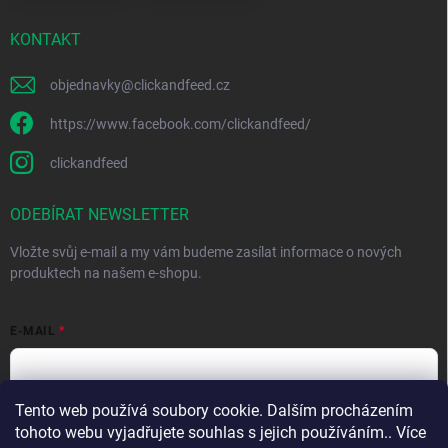
KONTAKT
objednavky
@
clickandfeed.cz
https://www.facebook.com/clickandfeed/
clickandfeed
ODEBÍRAT NEWSLETTER
Vložte svůj e-mail a my vám budeme zasílat informace o nových
produktech na našem e-shopu.
E-MAIL
Tento web používá soubory cookie. Dalším procházením
Vložením e-mailu souhlasíte s
podmínkami ochrany osobních údajů
tohoto webu vyjadřujete souhlas s jejich používáním.. Více