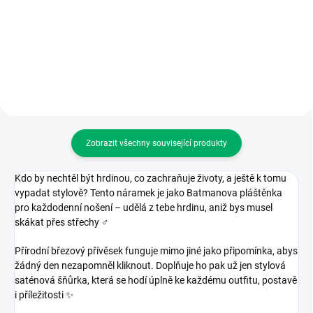
390 Kč
Do košíku
Do košíku
Zobrazit všechny související produkty
Kdo by nechtěl být hrdinou, co zachraňuje životy, a ještě k tomu
vypadat stylově? Tento náramek je jako Batmanova pláštěnka
pro každodenní nošení – udělá z tebe hrdinu, aniž bys musel
skákat přes střechy
‍♂️
Přírodní březový přívěsek funguje mimo jiné jako připomínka, abys
žádný den nezapomněl kliknout. Doplňuje ho pak už jen stylová
saténová šňůrka, která se hodí úplně ke každému outfitu, postavě
i příležitosti
✨