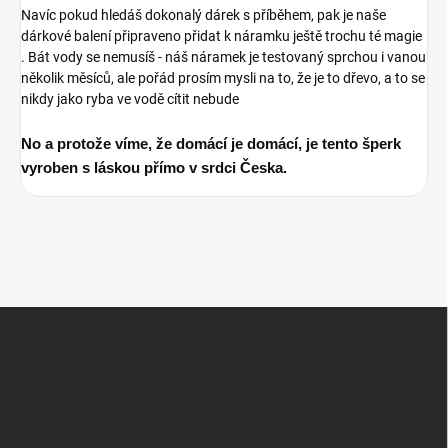
Navíc pokud hledáš dokonalý dárek s příběhem, pak je naše
dárkové balení připraveno přidat k náramku ještě trochu té magie
.
Bát vody se nemusíš - náš náramek je testovaný sprchou i vanou
několik měsíců, ale pořád prosím mysli na to, že je to dřevo, a to se
nikdy jako ryba ve vodě cítit nebude
No a protože víme, že domácí je domácí, je tento šperk
vyroben s láskou přímo v srdci Česka.
Z
á
p
a
t
í