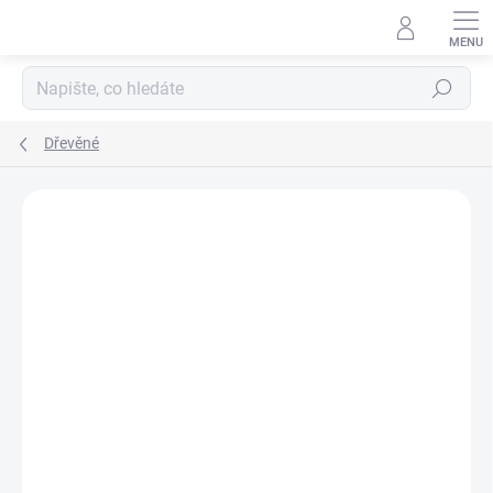
Přejít
na
obsah
Hledat
Dřevěné