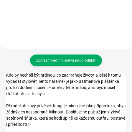
Do košíku
Detail
Zobrazit všechny související produkty
Kdo by nechtěl být hrdinou, co zachraňuje životy, a ještě k tomu
vypadat stylově? Tento náramek je jako Batmanova pláštěnka
pro každodenní nošení – udělá z tebe hrdinu, aniž bys musel
skákat přes střechy
‍♂️
Přírodní březový přívěsek funguje mimo jiné jako připomínka, abys
žádný den nezapomněl kliknout. Doplňuje ho pak už jen stylová
saténová šňůrka, která se hodí úplně ke každému outfitu, postavě
i příležitosti
✨