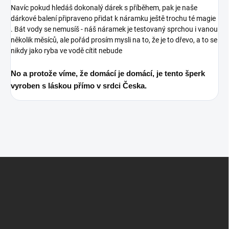
Navíc pokud hledáš dokonalý dárek s příběhem, pak je naše
dárkové balení připraveno přidat k náramku ještě trochu té magie
.
Bát vody se nemusíš - náš náramek je testovaný sprchou i vanou
několik měsíců, ale pořád prosím mysli na to, že je to dřevo, a to se
nikdy jako ryba ve vodě cítit nebude
No a protože víme, že domácí je domácí, je tento šperk
vyroben s láskou přímo v srdci Česka.
Z
á
p
a
t
í