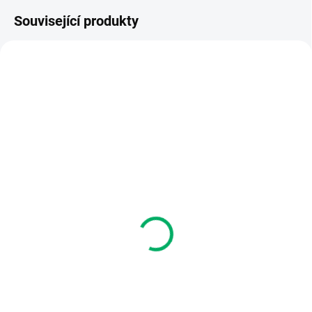
Související produkty
SKLADEM
MOMENTÁLNĚ NEDOSTUPNÉ
(>5 KS)
Pevná látková taška
Dřevěné březové
"jsem klikař" - natural
samolepky
(široké dno)
90 Kč
390 Kč