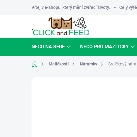
Přejít
Vítej v e-shopu, který mění zvířecí životy.
Celý výtě
na
obsah
NĚCO NA SEBE
NĚCO PRO MAZLÍČKY
Domů
Maličkosti
Náramky
Srdíčkový nára