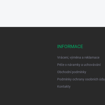
INFORMACE
Vrácení, výměna a reklamace
Péče o náramky a uchovávání
Obchodní podmínky
Podmínky ochrany osobních úda
Kontakty