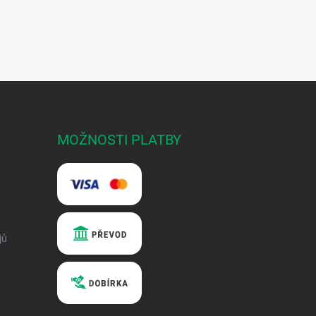
MOŽNOSTI PLATBY
jů