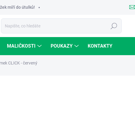
žek míří do útulků!
Hledat
MALIČKOSTI
POUKAZY
KONTAKTY
mek CLICK - červený
od
od 240 Kč
ZVOLTE VARIANTU
VARIANTA
Přidat do košíku